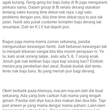
agak kurang. Geng-geng biz baju baby di fb juga mengalami
perkara sama. Dalam group di fb selalu derang utarakan
tentang sales kurang time dekat nak raya. Lagi satu
problemo dengan pos, bila time-time dekat raya tu pos tak
jalan. Nanti ada pulak customer komplen baju derang tak
sesampai. Dah ter K.I.V kat depoh pos.
Bagus juga mama-mama zaman sekarang, pandai
menguruskan kewangan famili. Jadi bebanan kewangan tak
la menjadi tekanan sangat bila tiba musim perayaan ni. Ye
la, kalo anak sorang takpe...kalo ada 5, 6, 7 orang anak.
Jenuh gak nak belikan baju raya tiap sorang kan? Eloklah
merancang pembelian dari awal. Budak-budak dah tentu-
tentu nak baju baru. Itu yang meriah pun bagi derang.
Okeh berbalik pada Aleesya, macam-macam dah die buat
sekarang. Ada yang bole cairkan hati mama yang tengah
geram. Pandai dah diye baca doa makan dan doa tido. Tapi
part ameen je yang mama dengar mama paham. Laen-laen