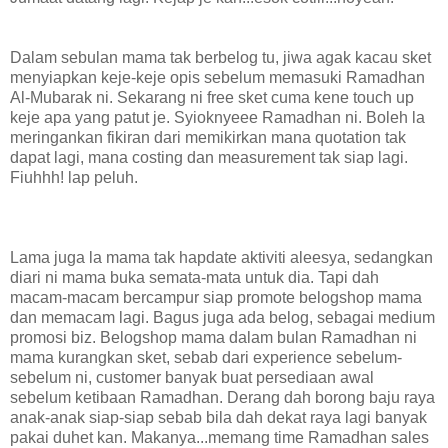
Dalam sebulan mama tak berbelog tu, jiwa agak kacau sket
menyiapkan keje-keje opis sebelum memasuki Ramadhan
Al-Mubarak ni. Sekarang ni free sket cuma kene touch up
keje apa yang patut je. Syioknyeee Ramadhan ni. Boleh la
meringankan fikiran dari memikirkan mana quotation tak
dapat lagi, mana costing dan measurement tak siap lagi.
Fiuhhh! lap peluh.
Lama juga la mama tak hapdate aktiviti aleesya, sedangkan
diari ni mama buka semata-mata untuk dia. Tapi dah
macam-macam bercampur siap promote belogshop mama
dan memacam lagi. Bagus juga ada belog, sebagai medium
promosi biz. Belogshop mama dalam bulan Ramadhan ni
mama kurangkan sket, sebab dari experience sebelum-
sebelum ni, customer banyak buat persediaan awal
sebelum ketibaan Ramadhan. Derang dah borong baju raya
anak-anak siap-siap sebab bila dah dekat raya lagi banyak
pakai duhet kan. Makanya...memang time Ramadhan sales