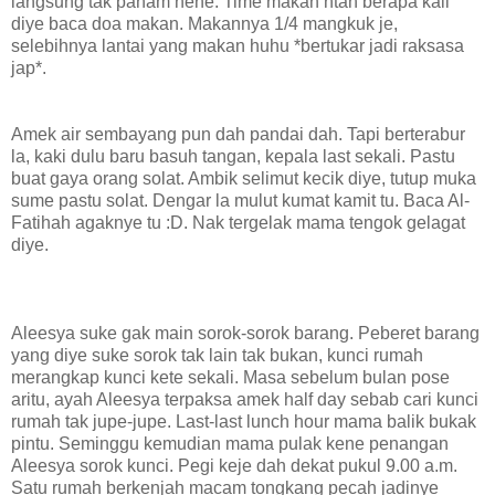
langsung tak paham hehe. Time makan ntah berapa kali
diye baca doa makan. Makannya 1/4 mangkuk je,
selebihnya lantai yang makan huhu *bertukar jadi raksasa
jap*.
Amek air sembayang pun dah pandai dah. Tapi berterabur
la, kaki dulu baru basuh tangan, kepala last sekali. Pastu
buat gaya orang solat. Ambik selimut kecik diye, tutup muka
sume pastu solat. Dengar la mulut kumat kamit tu. Baca Al-
Fatihah agaknye tu :D. Nak tergelak mama tengok gelagat
diye.
Aleesya suke gak main sorok-sorok barang. Peberet barang
yang diye suke sorok tak lain tak bukan, kunci rumah
merangkap kunci kete sekali. Masa sebelum bulan pose
aritu, ayah Aleesya terpaksa amek half day sebab cari kunci
rumah tak jupe-jupe. Last-last lunch hour mama balik bukak
pintu. Seminggu kemudian mama pulak kene penangan
Aleesya sorok kunci. Pegi keje dah dekat pukul 9.00 a.m.
Satu rumah berkenjah macam tongkang pecah jadinye