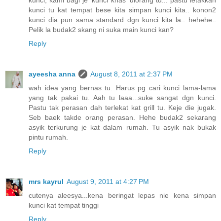
kunci, kami bagi je 'kunci khas' diorang tu... pastu letakkan
kunci tu kat tempat bese kita simpan kunci kita.. konon2
kunci dia pun sama standard dgn kunci kita la.. hehehe..
Pelik la budak2 skang ni suka main kunci kan?
Reply
ayeesha anna
August 8, 2011 at 2:37 PM
wah idea yang bernas tu. Harus pg cari kunci lama-lama
yang tak pakai tu. Aah tu laaa...suke sangat dgn kunci.
Pastu tak perasan dah terlekat kat grill tu. Keje die jugak.
Seb baek takde orang perasan. Hehe budak2 sekarang
asyik terkurung je kat dalam rumah. Tu asyik nak bukak
pintu rumah.
Reply
mrs kayrul
August 9, 2011 at 4:27 PM
cutenya aleesya...kena beringat lepas nie kena simpan
kunci kat tempat tinggi
Reply