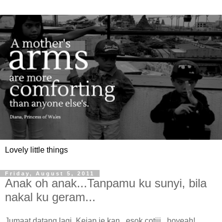
Lovely little things
Friday, August 5, 2011
Anak oh anak...Tanpamu ku sunyi, bila
nakal ku geram...
Jumaat datang lagi. Kejap je kan...esok cotiii...hoyeah!