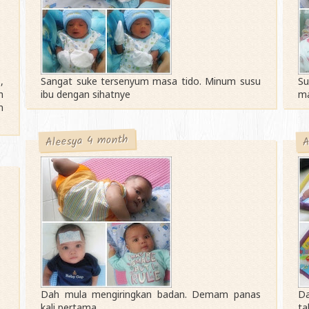
,
Sangat suke tersenyum masa tido. Minum susu
Su
h
ibu dengan sihatnye
ma
n
Aleesya 4 month
A
Dah mula mengiringkan badan. Demam panas
Da
kali pertama
ta