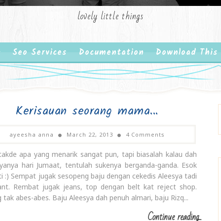
lovely little things
Seo Services
Documentation
Download This
Kerisauan seorang mama...
ayeesha anna
March 22, 2013
4 Comments
 takde apa yang menarik sangat pun, tapi biasalah kalau dah
anya hari Jumaat, tentulah sukenya berganda-ganda. Esok
ti :) Sempat jugak sesopeng baju dengan cekedis Aleesya tadi
ant. Rembat jugak jeans, top dengan belt kat reject shop.
 tak abes-abes. Baju Aleesya dah penuh almari, baju Rizq...
Continue reading...