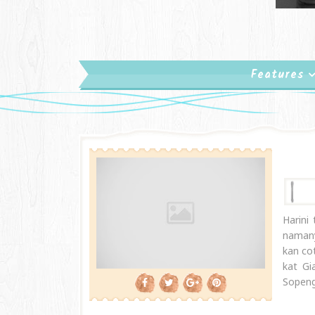
Features
Harini
namany
kan co
kat Gi
Sopeng