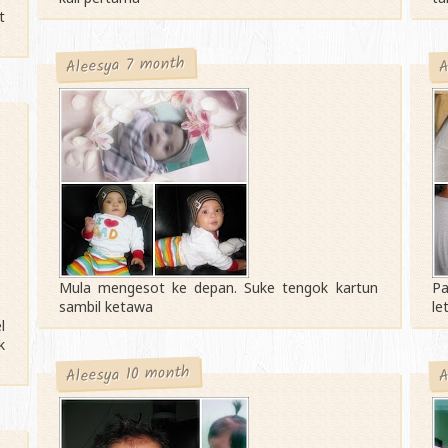
t
A
Aleesya 7 month
Mula mengesot ke depan. Suke tengok kartun
Pa
sambil ketawa
le
l
k
Aleesya 10 month
A