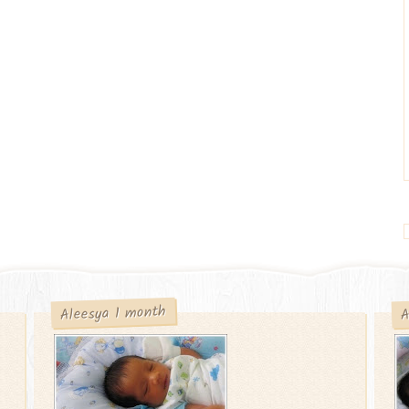
A
Aleesya 1 month