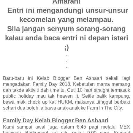
Amaran!
Entri ini mengandungi unsur-unsur
kecomelan yang melampau.
Sila jangan senyum sorang-sorang
kalau anda baca entri ni depan isteri
;)
.
.
.
Baru-baru ini Kelab Blogger Ben Ashaari sekali lagi
mengadakan Family Day 2018. Kebetulan mama memang
dah takde aktiviti dah time tu. Cuti 10 hari straight termasuk
public holiday mau tak heaven :). Settle balik kampung,
bawa mak check up kat HUKM, makanya...tinggal berbaki
sehari dua boleh la bawa anak-anak ke Farm In The City.
Family Day Kelab Blogger Ben Ashaari
Kami sampai awal juga dalam 8.45 pagi melalui MEX
highway. Berkumpul kat situ pukul 9.00 pagi. Sempat