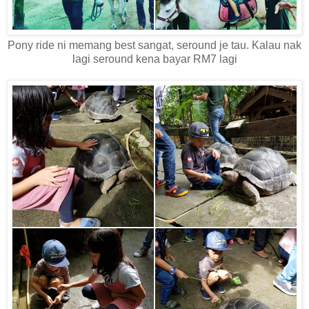
Pony ride ni memang best sangat, seround je tau. Kalau nak
lagi seround kena bayar RM7 lagi