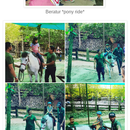
Beratur *pony ride*