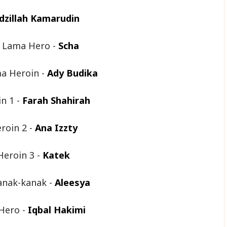
dzillah Kamarudin
 Lama Hero -
Scha
a Heroin -
Ady Budika
n 1 -
Farah Shahirah
roin 2 -
Ana Izzty
Heroin 3 -
Katek
anak-kanak -
Aleesya
Hero -
Iqbal Hakimi