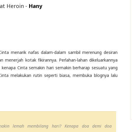
at Heroin -
Hany
inta menarik nafas dalam-dalam sambil merenung desiran
 menerjah kotak fikirannya. Perlahan-lahan dikeluarkannya
i, kenapa Cinta semakin hari semakin berharap sesuatu yang
 Cinta melakukan rutin seperti biasa, membuka blognya lalu
semakin lemah membilang hari? Kenapa doa demi doa