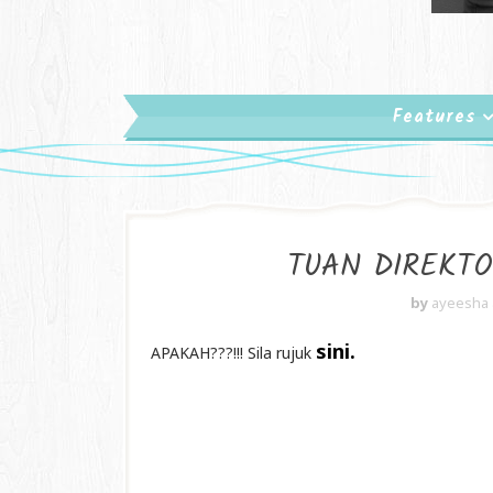
Features
TUAN DIREKTOR
by
ayeesha
sini.
APAKAH???!!! Sila rujuk