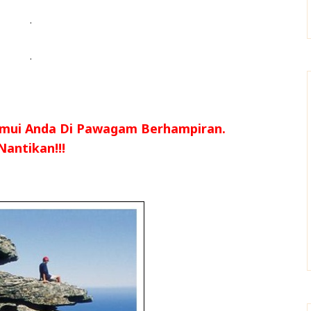
.
.
emui Anda Di Pawagam Berhampiran.
Nantikan!!!