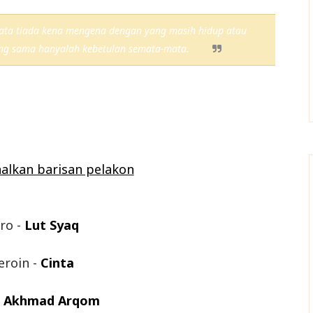
mata tiada kena mengena dengan yang masih hidup atau
ang sama hanyalah kebetulan semata-mata.
lkan barisan pelakon
ro -
Lutfi Syafiq
eroin -
Cinta
-
Akhmad Arqom