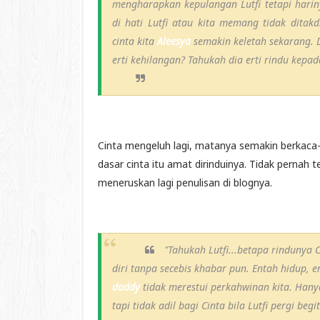
mengharapkan kepulangan Lutfi tetapi harin
di hati Lutfi atau kita memang tidak ditakdi
cinta kita
Aleesya
semakin keletah sekarang. D
erti kehilangan? Tahukah dia erti rindu kep
Cinta mengeluh lagi, matanya semakin berkaca-k
dasar cinta itu amat dirinduinya. Tidak pernah ter
meneruskan lagi penulisan di blognya.
"Tahukah Lutfi...betapa rindunya C
diri tanpa secebis khabar pun. Entah hidup, en
daddy
tidak merestui perkahwinan kita. Hanya
tapi tidak adil bagi Cinta bila Lutfi pergi b