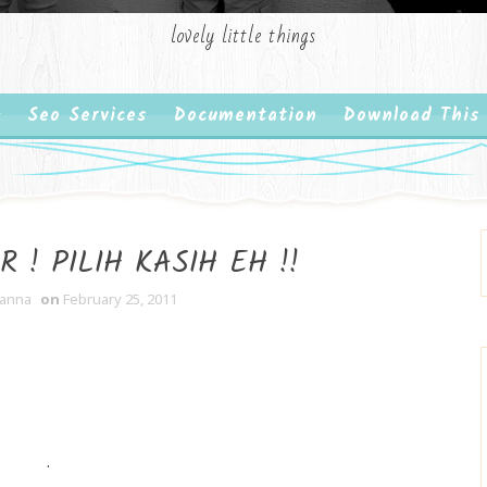
lovely little things
Seo Services
Documentation
Download This
 ! PILIH KASIH EH !!
 anna
on
February 25, 2011
.