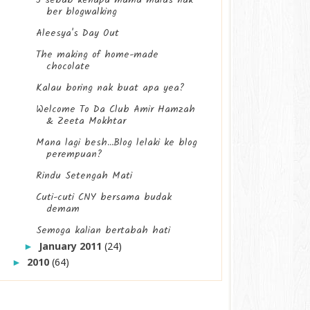
5 sebab kenapa mama malas nak
ber blogwalking
Aleesya's Day Out
The making of home-made
chocolate
Kalau boring nak buat apa yea?
Welcome To Da Club Amir Hamzah
& Zeeta Mokhtar
Mana lagi besh...Blog lelaki ke blog
perempuan?
Rindu Setengah Mati
Cuti-cuti CNY bersama budak
demam
Semoga kalian bertabah hati
January 2011
(24)
►
2010
(64)
►