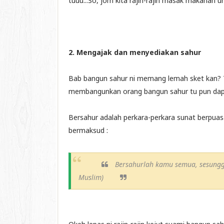
tuuu...So, jom kita rajin-rajin masak makanan 
2. Mengajak dan menyediakan sahur
Bab bangun sahur ni memang lemah sket kan? T
membangunkan orang bangun sahur tu pun dapat
Bersahur adalah perkara-perkara sunat berpuas
bermaksud :
Bersahurlah kamu semua, sesungg
Muslim)