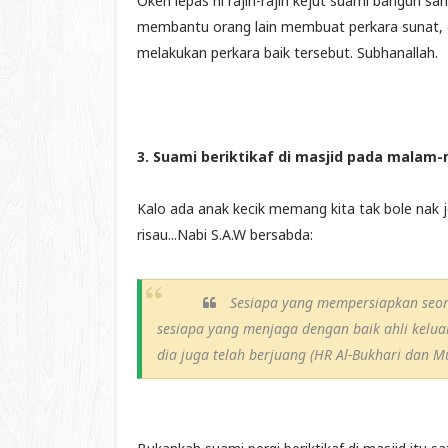
Okeh lepas ni rajin-rajin kejut suami bangun sah
membantu orang lain membuat perkara sunat, d
melakukan perkara baik tersebut. Subhanallah.
3. Suami beriktikaf di masjid pada malam
Kalo ada anak kecik memang kita tak bole nak j
risau...Nabi S.A.W bersabda:
Sesiapa yang mempersiapkan seor
sesiapa yang menjaga dengan baik ahli kelu
dia juga telah berjuang (HR Al-Bukhari dan M