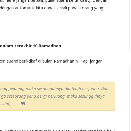
ur, hehe jangan terbalik pulak suami kejut kita :). Dengan
engan automatik kita dapat sekali pahala orang yang
-malam terakhir 10 Ramadhan
oin suami beriktikaf di bulan Ramadhan ni. Tapi jangan
ang pejuang, maka sesungguhnya dia telah berjuang. Dan
arga seseorang yang pergi berjuang, maka sesungguhnya
uslim).