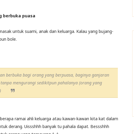
g berbuka puasa
ena masak untuk suami, anak dan keluarga. Kalau yang bujang-
un bole.
n berbuka bagi orang yang berpuasa, baginya ganjaran
tanpa mengurangi sedikitpun pahalanya (orang yang
)
berapa ramai ahli keluarga atau kawan-kawan kita kat dalam
uk derang. Uissshhh banyak tu pahala dapat. Bessshhh