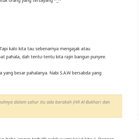
untuk orang yang tersayang ^_^
api kalo kita tau sebenarnya mengajak atau
 pahala, dah tentu-tentu kita rajin bangun punyee.
a yang besar pahalanya. Nabi S.A.W bersabda yang
uhnya dalam sahur itu ada barakah (HR Al-Bukhari dan