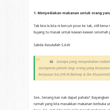
1. Menyediakan makanan untuk orang yan
Tak kira la kita ni bercuti pose ke tak, still k
bujang tu masak untuk kawan-kawan serumah p
Sabda Rasulullah S.A.W.
Sesiapa yang menyediakan makana
seumpama pahala bagi orang yang berpuasa 
berpuasa itu) (HR Al-Baihaqi & Ibn Khuzaimah
See...Senang kan nak dapat pahala? Bayangkan 
rumah yang kita masakkan makanan berbuka unt