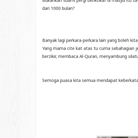
Bukankah suami pergi beriktikaf di masjid itu s
dari 1000 bulan?
Banyak lagi perkara-perkara lain yang boleh ki
Yang mama cite kat atas tu cuma sebahagian je.
berzikir, membaca Al-Quran, menyambung silatur
Semoga puasa kita semua mendapat keberkatan