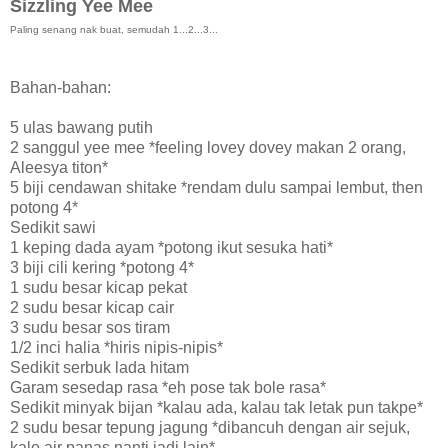
Sizzling Yee Mee
Paling senang nak buat, semudah 1...2...3...
Bahan-bahan:
5 ulas bawang putih
2 sanggul yee mee *feeling lovey dovey makan 2 orang,
Aleesya titon*
5 biji cendawan shitake *rendam dulu sampai lembut, then
potong 4*
Sedikit sawi
1 keping dada ayam *potong ikut sesuka hati*
3 biji cili kering *potong 4*
1 sudu besar kicap pekat
2 sudu besar kicap cair
3 sudu besar sos tiram
1/2 inci halia *hiris nipis-nipis*
Sedikit serbuk lada hitam
Garam sesedap rasa *eh pose tak bole rasa*
Sedikit minyak bijan *kalau ada, kalau tak letak pun takpe*
2 sudu besar tepung jagung *dibancuh dengan air sejuk,
kalo air panas nanti jadi lain*