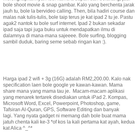
bole shoot movie & snap gambar. Kalo yang berchenta jarak
jauh tu, bole la bervideo calling. Then, bila hadiri course dan
malas nak tulis-tulis, bole taip terus je kat ipad 2 tu je. Pastu
agak2 nantok tu bole surf internet. Ipad 2 bukan sekadar
ipad saja tapi juga buku untuk mendapatkan ilmu di
dalamnya di mana-mana sajeeee. Bole surfing, blogging
sambil duduk, baring seme sebab ringan kan :).
Harga ipad 2 wifi + 3g (16G) adalah RM2,200.00. Kalo nak
specification laen bole google ye kawan-kawan. Mama
share mana yang mama tau je. Macam-macam aplikasi
yang menarek tertarek disediakan untuk iPad 2. Kompas,
Microsoft Word, Excel, Powerpoint, Photoshop, game,
Tafsiran Al-Quran, GPS, Software Editing dan banyak
lagi. Yang nyata gadget ni memang dah bole buat mama
jatuh chenta kali ke-3 *of kos la kali pertama kat ayah, kedua
kat Alica ^_^*