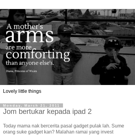
Lovely little things
Monday, March 21, 2011
Jom bertukar kepada ipad 2
Today mama nak bercerita pasal gadget pulak lah. Sume
orang suke gadget kan? Malahan ramai yang invest