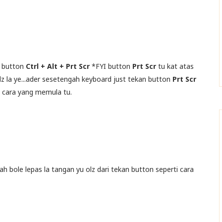
k button
Ctrl + Alt + Prt Scr
*FYI button
Prt Scr
tu kat atas
z la ye...ader sesetengah keyboard just tekan button
Prt Scr
ut cara yang memula tu.
ah bole lepas la tangan yu olz dari tekan button seperti cara