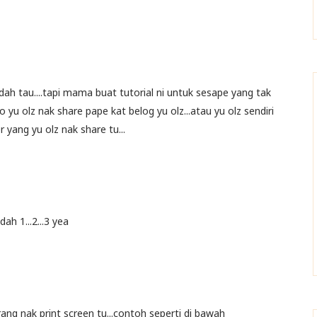
 dah tau....tapi mama buat tutorial ni untuk sesape yang tak
lo yu olz nak share pape kat belog yu olz...atau yu olz sendiri
r yang yu olz nak share tu...
ah 1...2...3 yea
ng nak print screen tu...contoh seperti di bawah