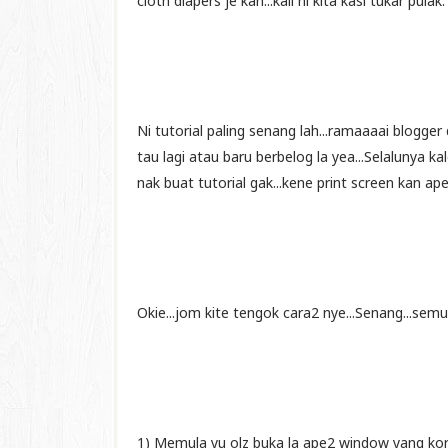
cloth diapers je kan...kali ni kita kasi tukar pulak.
Ni tutorial paling senang lah...ramaaaai blogger
tau lagi atau baru berbelog la yea...Selalunya ka
nak buat tutorial gak...kene print screen kan ape
Okie...jom kite tengok cara2 nye...Senang...semud
1) Memula yu olz buka la ape2 window yang kora