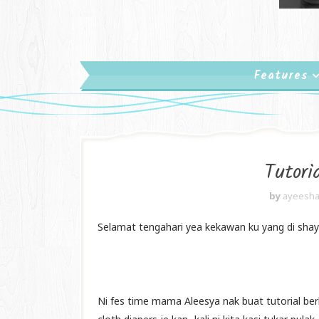
Features
Tutori
by
ayeesha
Selamat tengahari yea kekawan ku yang di shaya
Ni fes time mama Aleesya nak buat tutorial ber