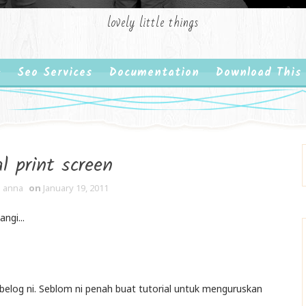
lovely little things
Seo Services
Documentation
Download This
al print screen
 anna
on
January 19, 2011
ngi...
belog ni. Seblom ni penah buat tutorial untuk menguruskan