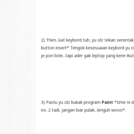
2) Then...kat keybord tuh, yu olz tekan serenta
button insert* Tengok kesesuaian keybord yu ol
je pon bole...tapi ader gak leptop yang kene ik
3) Pastu yu olz bukak program
Paint
*time ni d
no. 2 tadi, jangan biar pulak...lenguh wooo*.