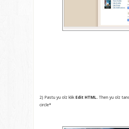
2) Pastu yu olz klik
Edit HTML.
Then yu olz tan
circle*