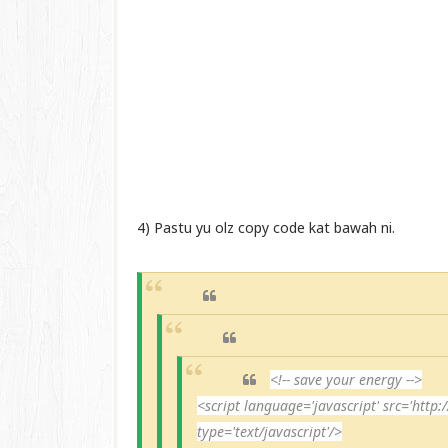
4) Pastu yu olz copy code kat bawah ni.
<!-- save your energy -->
<script language='javascript' src='http:/
type='text/javascript'/>