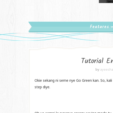
Features
Tutorial E
by
ayeesha
Okie sekang ni seme nye Go Green kan. So, kali
step diye.