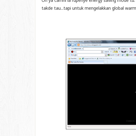
Oh ya camni la rupenye energy saving mode tu. K
takde tau...tapi untuk mengelakkan global warm