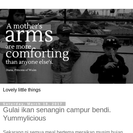
Lovely little things
Saturday, March 18, 2017
Gulai ikan senangin campur bendi.
Yummylicious
Sekarang ni semua meal bertema meraikan musim hujan.