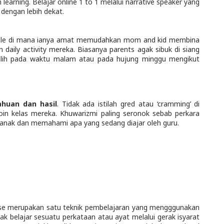
 learning. Belajar online 1 to 1 melalui narrative speaker yang
dengan lebih dekat.
exible di mana ianya amat memudahkan mom and kid membina
 daily activity mereka. Biasanya parents agak sibuk di siang
dipilih pada waktu malam atau pada hujung minggu mengikut
huan dan hasil
. Tidak ada istilah gred atau ‘cramming’ di
join kelas mereka. Khuwarizmi paling seronok sebab perkara
kanak dan memahami apa yang sedang diajar oleh guru.
onse merupakan satu teknik pembelajaran yang mengggunakan
ak belajar sesuatu perkataan atau ayat melalui gerak isyarat