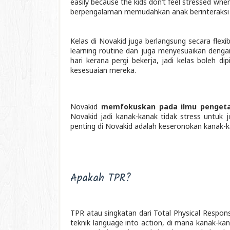
easily because the kids don’t feel stressed when
berpengalaman memudahkan anak berinteraksi 
Kelas di Novakid juga berlangsung secara fl
learning routine dan juga menyesuaikan dengan
hari kerana pergi bekerja, jadi kelas boleh 
kesesuaian mereka.
Novakid
memfokuskan pada ilmu pengeta
Novakid jadi kanak-kanak tidak stress untuk 
penting di Novakid adalah keseronokan kanak-
Apakah TPR?
TPR atau singkatan dari Total Physical Resp
teknik language into action, di mana kanak-kan