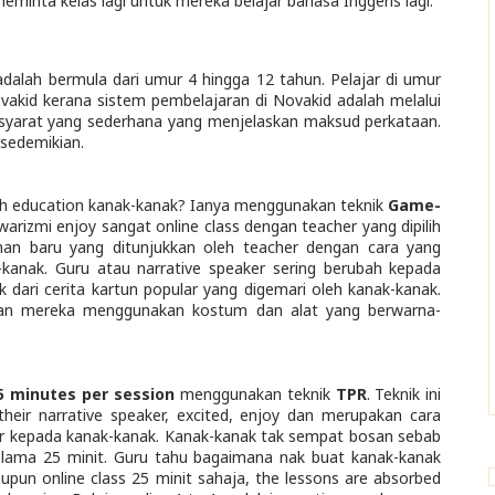
minta kelas lagi untuk mereka belajar bahasa Inggeris lagi.
adalah bermula dari umur 4 hingga 12 tahun. Pelajar di umur
vakid kerana sistem pembelajaran di Novakid adalah melalui
 isyarat yang sederhana yang menjelaskan maksud perkataan.
 sedemikian.
h education kanak-kanak? Ianya menggunakan teknik
Game-
warizmi enjoy sangat online class dengan teacher yang dipilih
Bahan baru yang ditunjukkan oleh teacher dengan cara yang
kanak. Guru atau narrative speaker sering berubah kepada
 dari cerita kartun popular yang digemari oleh kanak-kanak.
tian mereka menggunakan kostum dan alat yang berwarna-
5 minutes per session
menggunakan teknik
TPR
. Teknik ini
eir narrative speaker, excited, enjoy dan merupakan cara
ker kepada kanak-kanak. Kanak-kanak tak sempat bosan sebab
ama 25 minit. Guru tahu bagaimana nak buat kanak-kanak
upun online class 25 minit sahaja, the lessons are absorbed