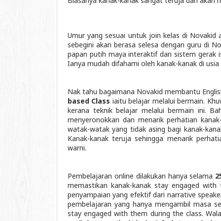
Biasanya kanak-kanak sangat teruja dan akan me
Umur yang sesuai untuk join kelas di Novakid 
sebegini akan berasa selesa dengan guru di No
papan putih maya interaktif dan sistem gerak
Ianya mudah difahami oleh kanak-kanak di usia
Nak tahu bagaimana Novakid membantu Englis
based Class
iaitu belajar melalui bermain. Khu
kerana teknik belajar melalui bermain ini. 
menyeronokkan dan menarik perhatian kanak-
watak-watak yang tidak asing bagi kanak-kanak
Kanak-kanak teruja sehingga menarik perha
warni.
Pembelajaran online dilakukan hanya selama
2
memastikan kanak-kanak stay engaged with th
penyampaian yang efektif dari narrative spea
pembelajaran yang hanya mengambil masa sel
stay engaged with them during the class. Wala