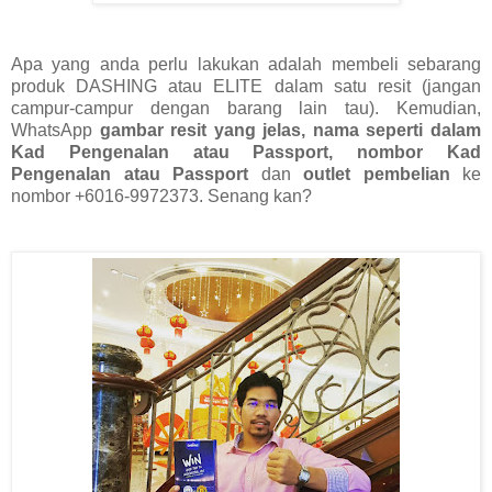
Apa yang anda perlu lakukan adalah membeli sebarang
produk DASHING atau ELITE dalam satu resit (jangan
campur-campur dengan barang lain tau). Kemudian,
WhatsApp
gambar resit yang jelas, nama seperti dalam
Kad Pengenalan atau Passport, nombor Kad
Pengenalan atau Passport
dan
outlet pembelian
ke
nombor +6016-9972373. Senang kan?