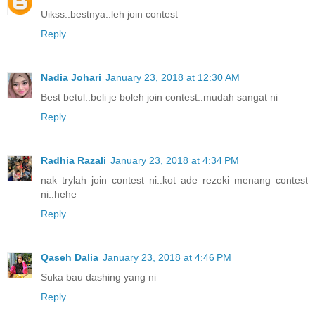
Uikss..bestnya..leh join contest
Reply
Nadia Johari
January 23, 2018 at 12:30 AM
Best betul..beli je boleh join contest..mudah sangat ni
Reply
Radhia Razali
January 23, 2018 at 4:34 PM
nak trylah join contest ni..kot ade rezeki menang contest
ni..hehe
Reply
Qaseh Dalia
January 23, 2018 at 4:46 PM
Suka bau dashing yang ni
Reply