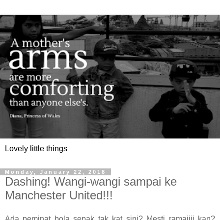
Lovely little things
Monday, January 22, 2018
Dashing! Wangi-wangi sampai ke
Manchester United!!!
Ada peminat bola sepak tak kat sini? Mesti ramaiiii kan?