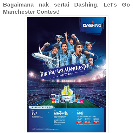
Bagaimana nak sertai Dashing, Let's Go
Manchester Contest!