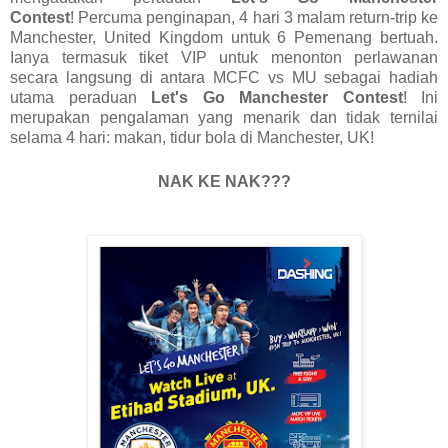
Contest
! Percuma penginapan, 4 hari 3 malam return-trip ke
Manchester, United Kingdom untuk 6 Pemenang bertuah.
Ianya termasuk tiket VIP untuk menonton perlawanan
secara langsung di antara MCFC vs MU sebagai hadiah
utama peraduan
Let's Go Manchester Contest
! Ini
merupakan pengalaman yang menarik dan tidak ternilai
selama 4 hari: makan, tidur bola di Manchester, UK!
NAK KE NAK???