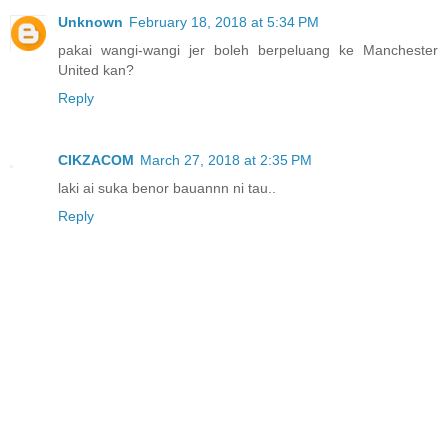
Unknown
February 18, 2018 at 5:34 PM
pakai wangi-wangi jer boleh berpeluang ke Manchester
United kan?
Reply
CIKZACOM
March 27, 2018 at 2:35 PM
laki ai suka benor bauannn ni tau..
Reply