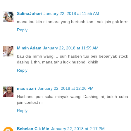
SalinaJohari
January 22, 2018 at 11:55 AM
mana tau kita ni antara yang bertuah kan...nak join gak lerrr
Reply
Mimin Adam
January 22, 2018 at 11:59 AM
bau dia mmh wangi .. suh hasben tuu beli bebanyak stock
dasing 1 thn. mana tahu luck husbnd. kihkih
Reply
mas saari
January 22, 2018 at 12:26 PM
Husband pun suka minyak wangi Dashing ni, boleh cuba
join contest ni.
Reply
Bebelan Cik Min
January 22, 2018 at 2:17 PM