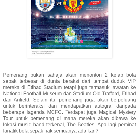
Pemenang bukan sahaja akan menonton 2 kelab bola
sepak terbesar di dunia beraksi dari tempat duduk VIP
mereka di Etihad Stadium tetapi juga termasuk lawatan ke
National Football Museum dan Stadium Old Trafford, Etihad
dan Anfield. Selain itu, pemenang juga akan berpeluang
untuk berinteraksi dan mendapatkan autograf daripada
beberapa lagenda MCFC. Terdapat juga Magical Mystery
Tour untuk pemenang di mana mereka akan dibawa ke
lokasi music band terkenal, The Beatles. Apa lagi peminat
fanatik bola sepak nak semuanya ada kan?