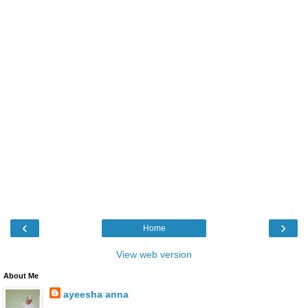
‹
›
Home
View web version
About Me
ayeesha anna