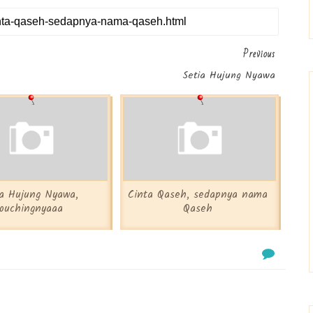
Previous
Setia Hujung Nyawa
ia Hujung Nyawa,
Cinta Qaseh, sedapnya nama
touchingnyaaa
Qaseh