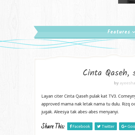
Features
Cinta Qaseh,
by
ayeesha
Layan citer Cinta Qaseh pulak kat TV3. Comey
approved mama nak letak nama tu dulu. Rizq ooo
jugak. Aleesya tak abes-abes menyanyi.
Share This:
Facebook
Twitter
Goo