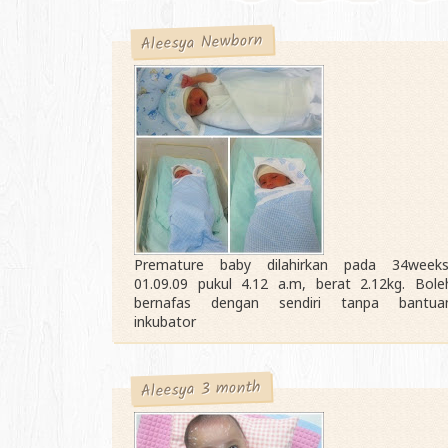
Aleesya Newborn
Premature baby dilahirkan pada 34weeks
01.09.09 pukul 4.12 a.m, berat 2.12kg. Bole
bernafas dengan sendiri tanpa bantua
inkubator
Aleesya 3 month