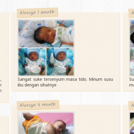
A
Aleesya 1 month
,
Sangat suke tersenyum masa tido. Minum susu
Su
h
ibu dengan sihatnye
ma
n
Aleesya 4 month
A