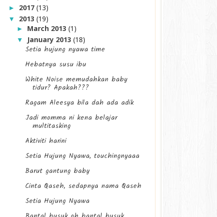
2017
(13)
►
2013
(19)
▼
March 2013
(1)
►
January 2013
(18)
▼
Setia hujung nyawa time
Hebatnya susu ibu
White Noise memudahkan baby
tidur? Apakah???
Ragam Aleesya bila dah ada adik
Jadi momma ni kena belajar
multitasking
Aktiviti harini
Setia Hujung Nyawa, touchingnyaaa
Barut gantung baby
Cinta Qaseh, sedapnya nama Qaseh
Setia Hujung Nyawa
Bantal busuk oh bantal busuk