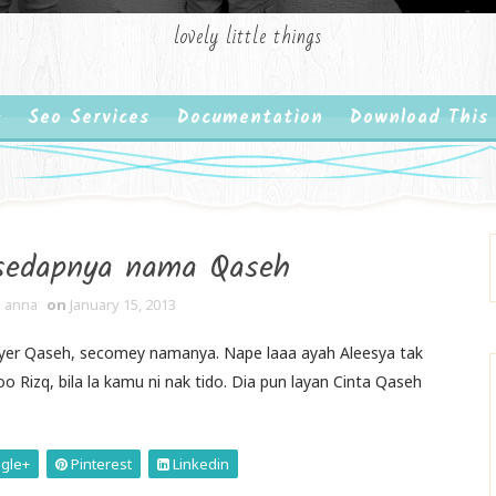
lovely little things
Seo Services
Documentation
Download This
 sedapnya nama Qaseh
 anna
on
January 15, 2013
nyer Qaseh, secomey namanya. Nape laaa ayah Aleesya tak
 Rizq, bila la kamu ni nak tido. Dia pun layan Cinta Qaseh
gle+
Pinterest
Linkedin