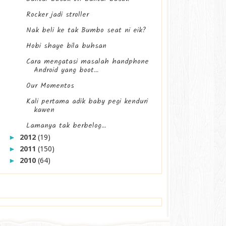
Rocker jadi stroller
Nak beli ke tak Bumbo seat ni eik?
Hobi shaye bila buhsan
Cara mengatasi masalah handphone
Android yang boot...
Our Momentos
Kali pertama adik baby pegi kenduri
kawen
Lamanya tak berbelog...
2012
(19)
►
2011
(150)
►
2010
(64)
►