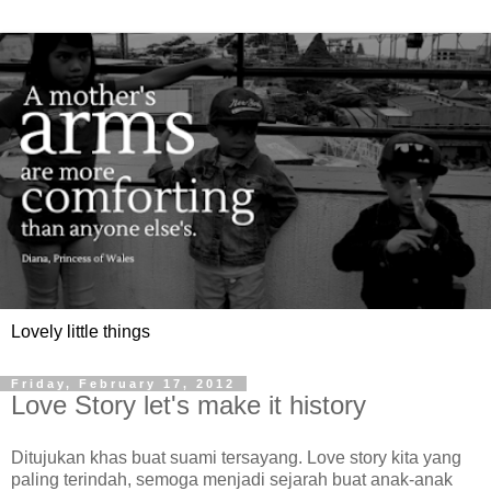
Lovely little things
Friday, February 17, 2012
Love Story let's make it history
Ditujukan khas buat suami tersayang. Love story kita yang
paling terindah, semoga menjadi sejarah buat anak-anak