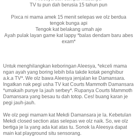
TV tu pun dah berusia 15 tahun pun
Pixca ni mama amek 15 menit selepas we olz berdua
tengok bunga api
Tengok kat belakang umah aje
Ayah pulak layan game kat lappy *balas dendam baru abes
exam*
Untuk menghilangkan keboringan Aleesya, *ekceli mama
ngan ayah yang boring lebih bila takde kotak penghibur
a.k.a TV*. We olz bawa Aleesya jenjalan ke Damansara.
Ingatkan nak pegi usha TV kat Courts Mammoth Damansara
*umakaih punye la jauh serbey*. Rupanya Courts Mammoth
Damansara yang besau tu dah totop. Ces! buang karan je
pegi jauh-jauh.
We olz pegi mamam kat Mekdi Damansara je la. Kebetulan
Mekdi closed section atas selepas we olz naik. So, we olz
bertiga je la yang ada kat atas tu. Sonok la Aleesya dapat
main kat playground situ sensorang.