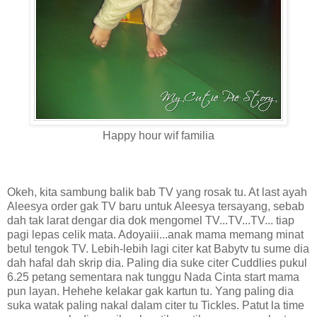
Happy hour wif familia
Okeh, kita sambung balik bab TV yang rosak tu. At last ayah
Aleesya order gak TV baru untuk Aleesya tersayang, sebab
dah tak larat dengar dia dok mengomel TV...TV...TV... tiap
pagi lepas celik mata. Adoyaiii...anak mama memang minat
betul tengok TV. Lebih-lebih lagi citer kat Babytv tu sume dia
dah hafal dah skrip dia. Paling dia suke citer Cuddlies pukul
6.25 petang sementara nak tunggu Nada Cinta start mama
pun layan. Hehehe kelakar gak kartun tu. Yang paling dia
suka watak paling nakal dalam citer tu Tickles. Patut la time