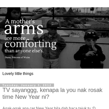
Lovely little things
Tuesday, January 3, 2012
TV sayanggg, kenapa la you nak rosak
time New Year ni?
Agak-agak apa cer New Year bila dah baca tajuk tu :D