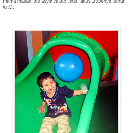
mama masak, die asyik cakap tikus...tikus...rupenye kartun
tu :D.