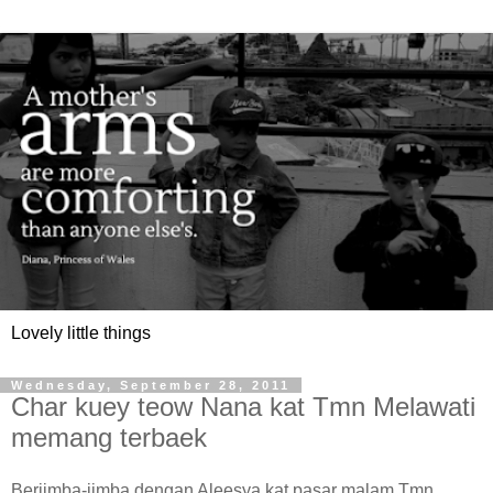
Lovely little things
Wednesday, September 28, 2011
Char kuey teow Nana kat Tmn Melawati
memang terbaek
Berjimba-jimba dengan Aleesya kat pasar malam Tmn