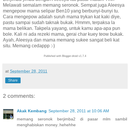
Melawati semalam memang seronok. Sempat juga Aleesya
mengepow mama selipar Ben10 yang berbunyi-bunyi tu.
Cara mengepow adalah suruh mama trykan kat kaki diye,
pastu sampai sudah taknak bukak. Hmmm, terpaksa la
mama belikan. Takpela yayang, untuk kamu apa-apa pun
bole. Kali ni ada rezeki mama, gerai char kuey teow bukak.
Ayah, Aleesya dan mama memang sukee sangat beli kat
situ. Memang cedappp :-)
Published with Blogger-droid v1.7.4
at
September 28, 2011
Share
2 comments:
Akak Kembang
September 28, 2011 at 10:06 AM
memang seronok berjimba2 di pasar mlm sambil
menghabiskan money..hehehhe