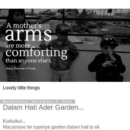
Lovely little things
Wednesday, December 8, 2010
Dalam Hati Ader Garden...
Kuikuikui...
Macamane ler rupenye garden dalam hati tu ek