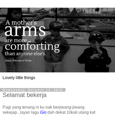
Lovely little things
Wednesday, October 13, 2010
Selamat bekerja
Pagi yang tenang ni ku nak berjiwang-jiwang
sekejap...layan lagu
Gio
dah dekat 10kali ulang kat